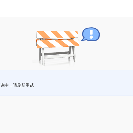
查询中，请刷新重试