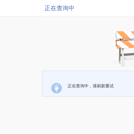
正在查询中
正在查询中，请刷新重试