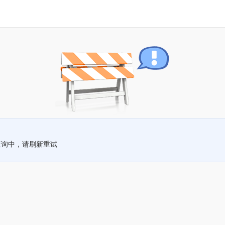
查询中，请刷新重试