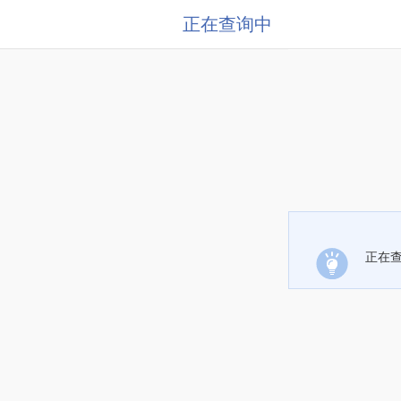
正在查询中
正在